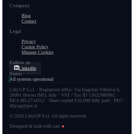
Company
Blog
Contact
Legal
Privacy
Cookie Policy
Manage Cookies
Follow us
LinkedIn
Status
All systems operational
LiftyUP S.r.l. · Registered office: Via Eugenio Villoresi 6,
20091 Bresso (MI), Italy · VAT / Tax ID 13622980962 ·
REA MI-2734312 · Share capital €10,000 fully paid · PEC:
liftyup@pec.it
© 2026 LiftyUP S.r.l. All rights reserved.
Designed & built with care
●