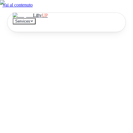
Vai al contenuto
Lifty
UP
Services
Continuous development
A team that delivers, month after month
Document extraction
No more data entry
AI Knowledge base
Find the answer in 10 seconds
DEMO
Try it on a document
IT
EN