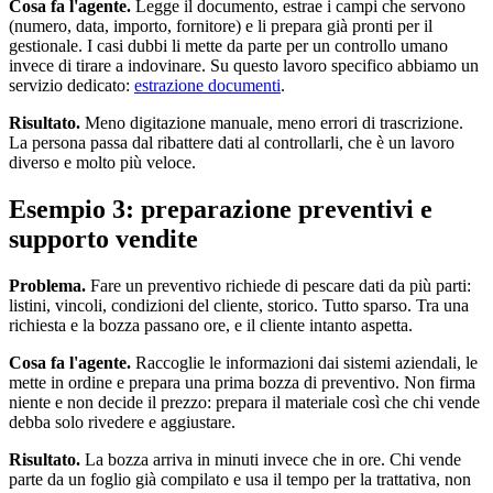
Cosa fa l'agente.
Legge il documento, estrae i campi che servono
(numero, data, importo, fornitore) e li prepara già pronti per il
gestionale. I casi dubbi li mette da parte per un controllo umano
invece di tirare a indovinare. Su questo lavoro specifico abbiamo un
servizio dedicato:
estrazione documenti
.
Risultato.
Meno digitazione manuale, meno errori di trascrizione.
La persona passa dal ribattere dati al controllarli, che è un lavoro
diverso e molto più veloce.
Esempio 3: preparazione preventivi e
supporto vendite
Problema.
Fare un preventivo richiede di pescare dati da più parti:
listini, vincoli, condizioni del cliente, storico. Tutto sparso. Tra una
richiesta e la bozza passano ore, e il cliente intanto aspetta.
Cosa fa l'agente.
Raccoglie le informazioni dai sistemi aziendali, le
mette in ordine e prepara una prima bozza di preventivo. Non firma
niente e non decide il prezzo: prepara il materiale così che chi vende
debba solo rivedere e aggiustare.
Risultato.
La bozza arriva in minuti invece che in ore. Chi vende
parte da un foglio già compilato e usa il tempo per la trattativa, non