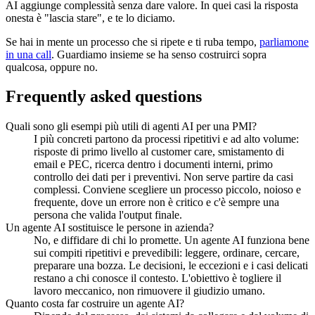
AI aggiunge complessità senza dare valore. In quei casi la risposta
onesta è "lascia stare", e te lo diciamo.
Se hai in mente un processo che si ripete e ti ruba tempo,
parliamone
in una call
. Guardiamo insieme se ha senso costruirci sopra
qualcosa, oppure no.
Frequently asked questions
Quali sono gli esempi più utili di agenti AI per una PMI?
I più concreti partono da processi ripetitivi e ad alto volume:
risposte di primo livello al customer care, smistamento di
email e PEC, ricerca dentro i documenti interni, primo
controllo dei dati per i preventivi. Non serve partire da casi
complessi. Conviene scegliere un processo piccolo, noioso e
frequente, dove un errore non è critico e c'è sempre una
persona che valida l'output finale.
Un agente AI sostituisce le persone in azienda?
No, e diffidare di chi lo promette. Un agente AI funziona bene
sui compiti ripetitivi e prevedibili: leggere, ordinare, cercare,
preparare una bozza. Le decisioni, le eccezioni e i casi delicati
restano a chi conosce il contesto. L'obiettivo è togliere il
lavoro meccanico, non rimuovere il giudizio umano.
Quanto costa far costruire un agente AI?