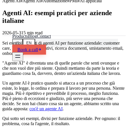
Agenti AI
#
Agenti AI
#
Automazione
#
PMI
#
AI applicata
Agenti AI: esempi pratici per aziende
italiane
our consultants
 or bank statement: data extracted, figures checked
2026-05-31
5
min read
Products
Blog
Contact
Sei esempi concreti di agenti AI per funzione aziendale: customer
IT
EN
care, back-office, preventivi, ricerca documenti, smistamento email,
Book a call
onboarding.
"Agente AI" è diventata una di quelle parole che senti ovunque e
che non vuol dire più niente. Quindi mettiamo da parte la teoria e
guardiamo cosa fa, davvero, dentro un'azienda italiana che lavora.
Un agente AI è pratico quando si attacca a un processo che già
esiste, lo legge, lo ordina e prepara il lavoro per una persona. Niente
magia. Più è ripetitivo e prevedibile il processo, meglio funziona.
Più è pieno di eccezioni e giudizio, più serve una persona che
decide. Se non hai chiaro cosa sia un agente, abbiamo scritto una
guida apposta:
cos'è un agente AI
.
Qui sotto sei esempi, divisi per funzione aziendale. Per ognuno: il
problema, cosa fa l'agente, il risultato.