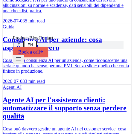
allucinazioni su norme e scadenze, dati sensibili dei dipendenti e
una checklist pratica.
2026-07-03
5
min read
our consultants
 or bank statement: data extracted, figures checked
Guida
Products
Blog
Contact
Consulenza AI per aziende: cosa
IT
EN
aspettarsi davvero
Book a call
Cosa fa una consulenza AI per un'azienda, come riconoscerne una
seria e quando ha senso per una PMI. Senza slide: quello che conta
finisce in produzione.
2026-07-03
3
min read
Agenti AI
Agente AI per l'assistenza clienti:
automatizzare il supporto senza perdere
qualità
Cosa può davvero gestire un agente AI nel customer service, cosa