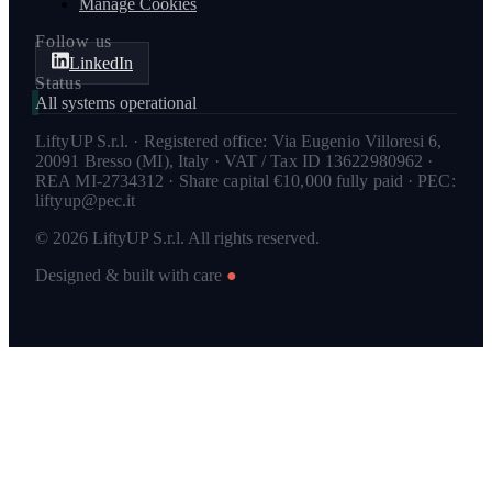
Manage Cookies
Follow us
LinkedIn
Status
All systems operational
LiftyUP S.r.l. · Registered office: Via Eugenio Villoresi 6,
20091 Bresso (MI), Italy · VAT / Tax ID 13622980962 ·
REA MI-2734312 · Share capital €10,000 fully paid · PEC:
liftyup@pec.it
© 2026 LiftyUP S.r.l. All rights reserved.
Designed & built with care
●