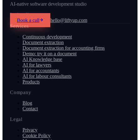
AI-native software development studio
Let's talk
Book a call
hello@liftyup.com
Services
Continuous development
Document extraction
Document extraction for accounting firms
Demo: try it on a document
AI Knowledge base
AI for lawyers
AI for accountants
AI for labour consultants
Products
Company
Blog
Contact
Legal
Privacy
Cookie Policy