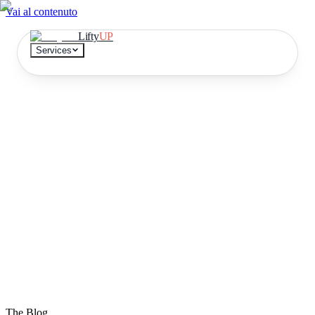
Vai al contenuto
Lifty
UP
Services
Continuous development
A team that delivers, month after month
Document extraction
No more data entry
AI Knowledge base
Find the answer in 10 seconds
DEMO
Try it on a document
IT
EN
The Blog